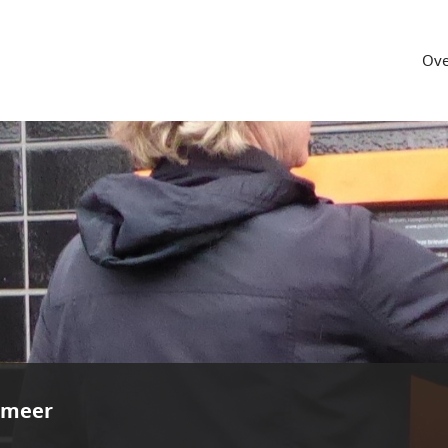
Ove
rmeer